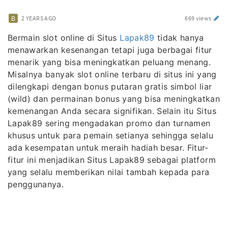
2 YEARS AGO
669 views
Bermain slot online di Situs
Lapak89
tidak hanya
menawarkan kesenangan tetapi juga berbagai fitur
menarik yang bisa meningkatkan peluang menang.
Misalnya banyak slot online terbaru di situs ini yang
dilengkapi dengan bonus putaran gratis simbol liar
(wild) dan permainan bonus yang bisa meningkatkan
kemenangan Anda secara signifikan. Selain itu Situs
Lapak89 sering mengadakan promo dan turnamen
khusus untuk para pemain setianya sehingga selalu
ada kesempatan untuk meraih hadiah besar. Fitur-
fitur ini menjadikan Situs Lapak89 sebagai platform
yang selalu memberikan nilai tambah kepada para
penggunanya.